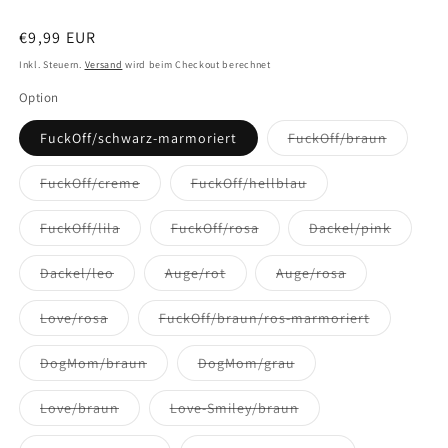
Normaler
€9,99 EUR
Preis
Inkl. Steuern.
Versand
wird beim Checkout berechnet
Option
Variante
FuckOff/schwarz-marmoriert
FuckOff/braun
ausverka
oder
nicht
Variante
Variante
FuckOff/creme
FuckOff/hellblau
verfügba
ausverkauft
ausverkauft
oder
oder
nicht
nicht
Variante
Variante
Variante
FuckOff/lila
FuckOff/rosa
Dackel/pink
verfügbar
verfügbar
ausverkauft
ausverkauft
ausverk
oder
oder
oder
nicht
nicht
nicht
Variante
Variante
Variante
Dackel/leo
Auge/rot
Auge/rosa
verfügbar
verfügbar
verfügb
ausverkauft
ausverkauft
ausverkauft
oder
oder
oder
nicht
nicht
nicht
Variante
Variante
Love/rosa
FuckOff/braun/ros-marmoriert
verfügbar
verfügbar
verfügbar
ausverkauft
ausverkauf
oder
oder
nicht
nicht
Variante
Variante
DogMom/braun
DogMom/grau
verfügbar
verfügbar
ausverkauft
ausverkauft
oder
oder
nicht
nicht
Variante
Variante
Love/braun
Love-Smiley/braun
verfügbar
verfügbar
ausverkauft
ausverkauft
oder
oder