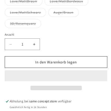
nicht
nicht
Variante
Variante
Love/MattBraun
Love/MattBordeaux
verfügbar
verfügbar
ausverkauft
ausverkauft
oder
oder
nicht
nicht
Variante
Variante
Love/MattSchwarz
Auge/Braun
verfügbar
verfügbar
ausverkauft
ausverkauft
oder
oder
nicht
nicht
Variante
3D/Rosenquarz
verfügbar
verfügbar
ausverkauft
oder
nicht
Anzahl
Anzahl
verfügbar
Verringere
Erhöhe
die
die
Menge
Menge
für
für
In den Warenkorb legen
Schlüsselanhänger
Schlüsselanhänger
Herz
Herz
Abholung bei
same concept store
verfügbar
Gewöhnlich fertig in 24 Stunden