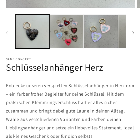
Medien
M
1
2
in
in
Modal
M
öffnen
ö
SAME CONCEPT
Schlüsselanhänger Herz
Entdecke unseren verspielten Schlüsselanhänger in Herzform
– ein farbenfroher Begleiter für deine Schlüssel! Mit dem
praktischen Klemmringverschluss hält er alles sicher
zusammen und bringt dabei gute Laune in deinen Alltag.
Wähle aus verschiedenen Varianten und Farben deinen
Lieblingsanhänger und setze ein liebevolles Statement. Ideal
als kleines Geschenk oder für dich selbst!