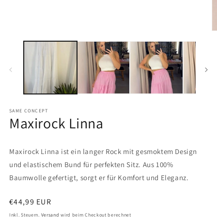
Modal
öffnen
M
2
in
M
ö
SAME CONCEPT
Maxirock Linna
Maxirock Linna ist ein langer Rock mit gesmoktem Design
und elastischem Bund für perfekten Sitz. Aus 100%
Baumwolle gefertigt, sorgt er für Komfort und Eleganz.
Normaler
€44,99 EUR
Preis
Inkl. Steuern.
Versand
wird beim Checkout berechnet